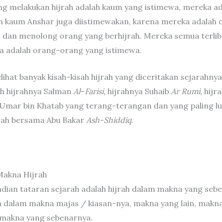
g melakukan hijrah adalah kaum yang istimewa, mereka a
n kaum Anshar juga diistimewakan, karena mereka adalah
dan menolong orang yang berhijrah. Mereka semua terliba
a adalah orang-orang yang istimewa.
lihat banyak kisah-kisah hijrah yang diceritakan sejarahnya
ah hijrahnya Salman
Al
–
Farisi,
hijrahnya Suhaib
Ar Rumi,
hijra
a Umar bin Khatab yang terang-terangan dan yang paling lu
llah bersama Abu Bakar
Ash-Shiddiq
.
Makna Hijrah
adian tataran sejarah adalah hijrah dalam makna yang sebe
h dalam makna majas / kiasan-nya, makna yang lain, makna
makna yang sebenarnya.