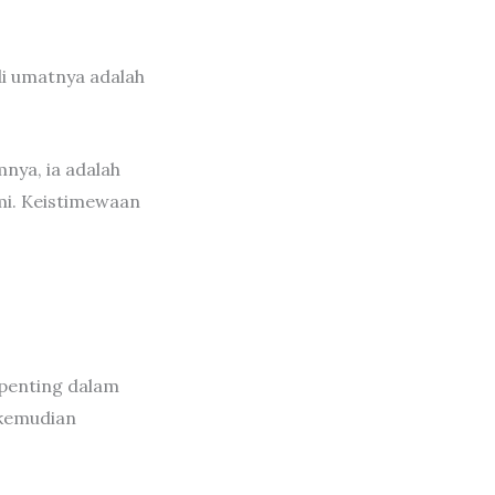
i umatnya adalah
nya, ia adalah
mi. Keistimewaan
 penting dalam
 kemudian