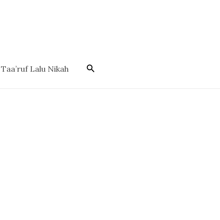
Cari
Taa’ruf Lalu Nikah