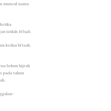
itu muncul nama
 ketika
an istilah
bi’tsah
.
un kedua bi’tsah,
ena belum hijrah
am pada tahun
rah.
ggalan-