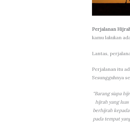
Perjalanan Hijra
kamu lakukan ada
Lantas, perjalan
Perjalanan itu a
Sesungguhnya se
“Barang siapa hij
hijrah yang lua
berhijrah kepada
pada tempat yang 