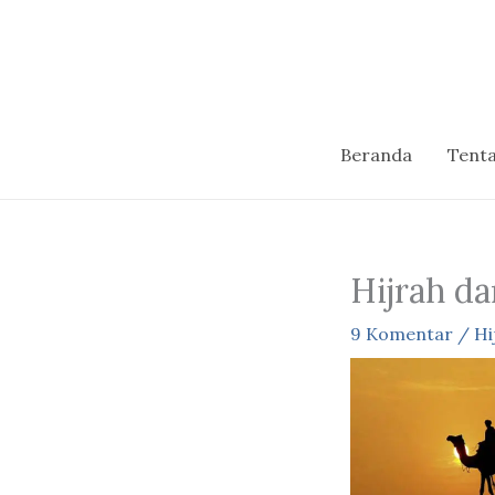
Lewati
ke
konten
Beranda
Tent
Hijrah d
9 Komentar
/
Hi