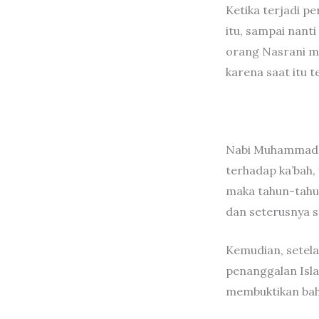
Ketika terjadi p
itu, sampai nanti
orang Nasrani m
karena saat itu t
Nabi Muhammad l
terhadap ka’bah, 
maka tahun-tahun
dan seterusnya 
Kemudian, setela
penanggalan Isla
membuktikan bahw