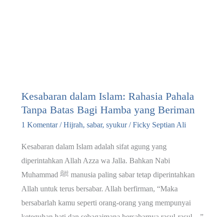
Kesabaran dalam Islam: Rahasia Pahala
Tanpa Batas Bagi Hamba yang Beriman
1 Komentar
/
Hijrah
,
sabar
,
syukur
/
Ficky Septian Ali
Kesabaran dalam Islam adalah sifat agung yang
diperintahkan Allah Azza wa Jalla. Bahkan Nabi
Muhammad ﷺ manusia paling sabar tetap diperintahkan
Allah untuk terus bersabar. Allah berfirman, “Maka
bersabarlah kamu seperti orang-orang yang mempunyai
keteguhan hati dan sebagaimana bersabarnya rasul-rasul…”