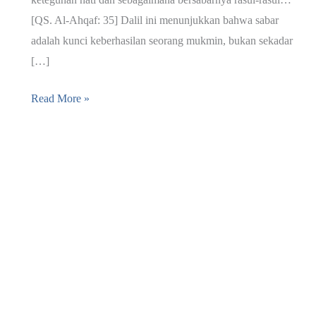
[QS. Al-Ahqaf: 35] Dalil ini menunjukkan bahwa sabar
adalah kunci keberhasilan seorang mukmin, bukan sekadar
[…]
Kesabaran
Read More »
dalam
Islam:
Rahasia
Pahala
Tanpa
Batas
Bagi
Hamba
yang
Beriman