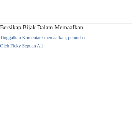
Lewati
ke
konten
Bersikap Bijak Dalam Memaafkan
Tinggalkan Komentar
/
memaafkan
,
pemuda
/
Oleh
Ficky Septian Ali