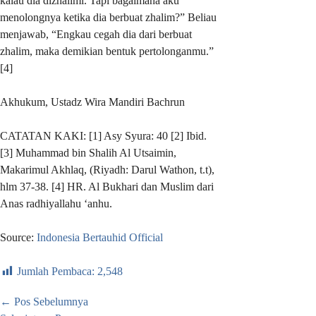
kalau dia dizhalimi. Tapi bagaimana aku
menolongnya ketika dia berbuat zhalim?” Beliau
menjawab, “Engkau cegah dia dari berbuat
zhalim, maka demikian bentuk pertolonganmu.”
[4]
Akhukum, Ustadz Wira Mandiri Bachrun
CATATAN KAKI: [1] Asy Syura: 40 [2] Ibid.
[3] Muhammad bin Shalih Al Utsaimin,
Makarimul Akhlaq, (Riyadh: Darul Wathon, t.t),
hlm 37-38. [4] HR. Al Bukhari dan Muslim dari
Anas radhiyallahu ‘anhu.
Source:
Indonesia Bertauhid Official
Jumlah Pembaca:
2,548
←
Pos Sebelumnya