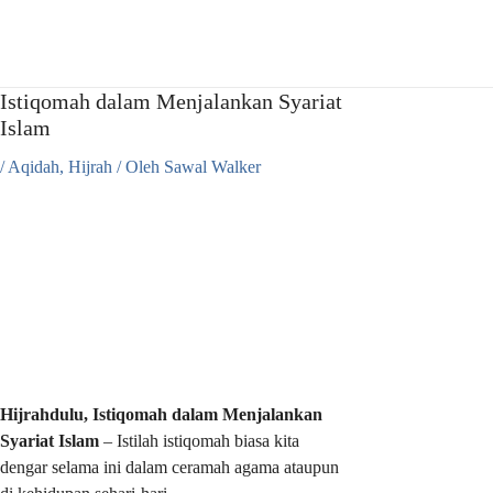
Lewati
ke
konten
Istiqomah dalam Menjalankan Syariat
Islam
/
Aqidah
,
Hijrah
/ Oleh
Sawal Walker
Hijrahdulu, Istiqomah dalam Menjalankan
Syariat Islam
– Istilah istiqomah biasa kita
dengar selama ini dalam ceramah agama ataupun