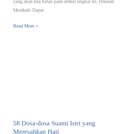
yang akan kita bahas pada artikel singkat ini. Hikmah
Menikah: Dapat
Hikmah
Read More »
Menikah
Menurut
QS.
Az-
Zariyat
:
49
58 Dosa-dosa Suami Istri yang
Meresahkan Hati