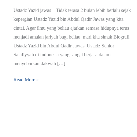
Ustadz Yazid jawas – Tidak terasa 2 bulan lebih berlalu sejak
kepergian Ustadz Yazid bin Abdul Qadir Jawas yang kita
cintai. Agar ilmu yang beliau ajarkan semasa hidupnya terus
menjadi amalan jariyah bagi beliau, mari kita simak Biografi
Ustadz Yazid bin Abdul Qadir Jawas, Ustadz Senior
Salafiyyah di Indonesia yang sangat berjasa dalam
menyebarkan dakwah […]
Biografi
Read More »
Ustadz
Yazid
bin
Abdul
Qadir
Jawas,