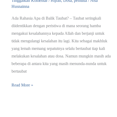
Tinggalkan Komentar
/
Hijrah
,
Dosa
,
pemuda
/
Nisa
Husnainna
Ada Rahasia Apa di Balik Taubat? – Taubat seringkali
diidentikkan dengan peristiwa di mana seorang hamba
mengakui kesalahannya kepada Allah dan berjanji untuk
tidak mengulangi kesalahan itu lagi. Kita sebagai makhluk
yang lemah memang sepatutnya selalu bertaubat tiap kali
melakukan kesalahan atau dosa. Namun mungkin masih ada
beberapa di antara kita yang masih menunda-nunda untuk
bertaubat
Rahasia
Read More »
di
Balik
Taubat