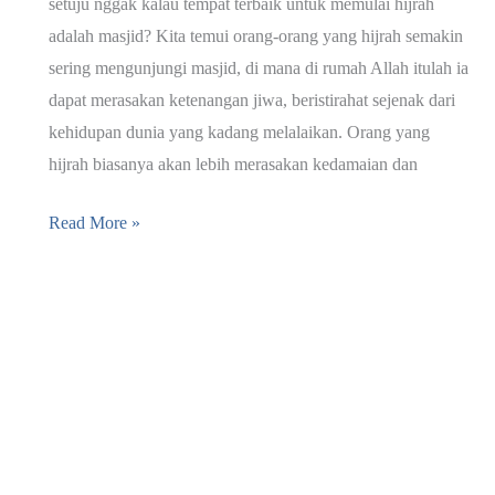
setuju nggak kalau tempat terbaik untuk memulai hijrah
adalah masjid? Kita temui orang-orang yang hijrah semakin
sering mengunjungi masjid, di mana di rumah Allah itulah ia
dapat merasakan ketenangan jiwa, beristirahat sejenak dari
kehidupan dunia yang kadang melalaikan. Orang yang
hijrah biasanya akan lebih merasakan kedamaian dan
10
Read More »
Masjid
Terbaik
untuk
Hijrah
di
Yogyakarta