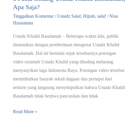
Apa Saja?
Tinggalkan Komentar
/
Ustadz Salaf
,
Hijrah
,
salaf
/
Nisa
Husnainna
Ustadz Khalid Basalamah – Beberapa waktu lalu, publik
diramaikan dengan pemberitaan mengenai Ustadz Khalid
Basalamah. Hal ini bermula sejak tersebarnya potongan
video ceramah Ustadz Khalid yang dituding melarang
menyanyikan lagu Indonesia Raya. Potongan video tersebut
menimbulkan banyak sekali dugaan dan persepsi dari
netizen yang langsung menyimpulkan bahwa Ustadz Khalid
Basalamah tidak berjiwa pancasilais dan tidak
8
Read More »
Fakta
tentang