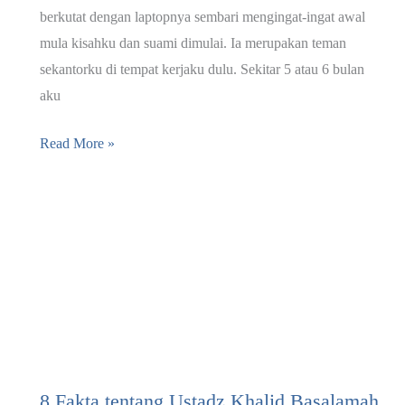
berkutat dengan laptopnya sembari mengingat-ingat awal
mula kisahku dan suami dimulai. Ia merupakan teman
sekantorku di tempat kerjaku dulu. Sekitar 5 atau 6 bulan
aku
Takdir
Read More »
Membuatku
Berjodoh
dengan
Dia
–
Part
I
8 Fakta tentang Ustadz Khalid Basalamah,