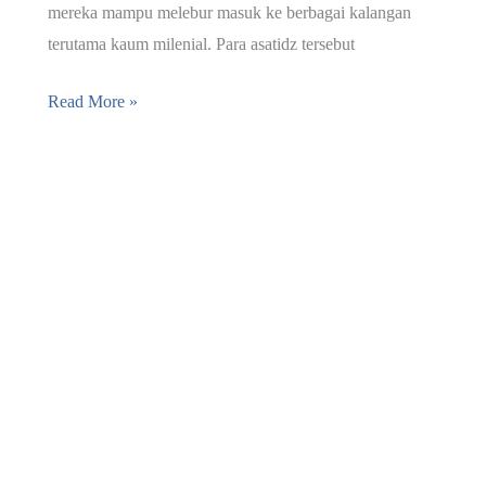
mereka mampu melebur masuk ke berbagai kalangan
terutama kaum milenial. Para asatidz tersebut
10+
Read More »
Biografi
Ustadz
Sunnah
Milenial