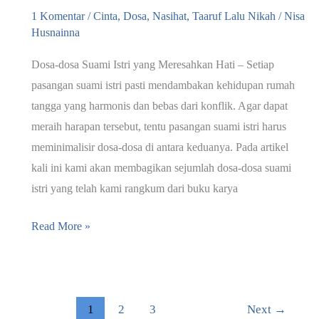
1 Komentar
/
Cinta
,
Dosa
,
Nasihat
,
Taaruf Lalu Nikah
/
Nisa
Husnainna
Dosa-dosa Suami Istri yang Meresahkan Hati – Setiap
pasangan suami istri pasti mendambakan kehidupan rumah
tangga yang harmonis dan bebas dari konflik. Agar dapat
meraih harapan tersebut, tentu pasangan suami istri harus
meminimalisir dosa-dosa di antara keduanya. Pada artikel
kali ini kami akan membagikan sejumlah dosa-dosa suami
istri yang telah kami rangkum dari buku karya
58
Read More »
Dosa-
dosa
Suami
Istri
1
2
3
Next
→