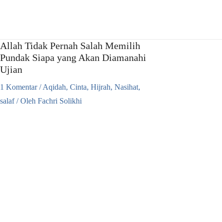
Lewati
ke
konten
Allah Tidak Pernah Salah Memilih
Pundak Siapa yang Akan Diamanahi
Ujian
1 Komentar
/
Aqidah
,
Cinta
,
Hijrah
,
Nasihat
,
salaf
/ Oleh
Fachri Solikhi