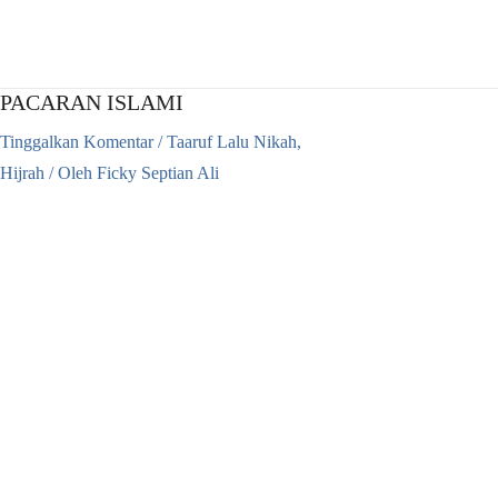
Lewati
ke
konten
PACARAN ISLAMI
Tinggalkan Komentar
/
Taaruf Lalu Nikah
,
Hijrah
/ Oleh
Ficky Septian Ali