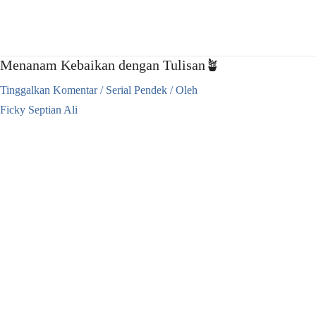
Lewati
ke
konten
Menanam Kebaikan dengan Tulisan🪴
Tinggalkan Komentar
/
Serial Pendek
/ Oleh
Ficky Septian Ali