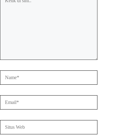
di
sini..
Name*
Email*
Situs
Web